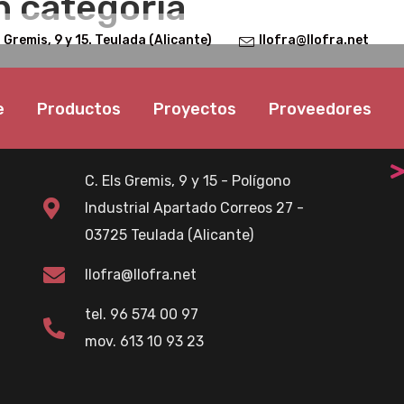
n categoría
s Gremis, 9 y 15. Teulada (Alicante)
llofra@llofra.net
e
Productos
Proyectos
Proveedores
Contactos
C. Els Gremis, 9 y 15 - Polígono
Industrial Apartado Correos 27 -
03725 Teulada (Alicante)
llofra@llofra.net
tel. 96 574 00 97
mov. 613 10 93 23